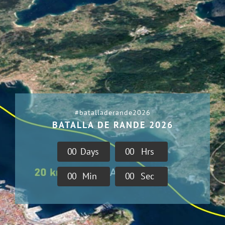
#batalladerande2026
BATALLA DE RANDE 2026
0
0
Days
0
0
Hrs
0
0
Min
0
0
Sec