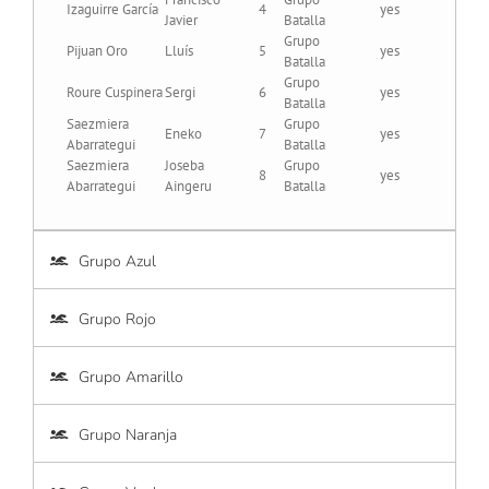
Izaguirre García
4
yes
Javier
Batalla
Grupo
Pijuan Oro
Lluís
5
yes
Batalla
Grupo
Roure Cuspinera
Sergi
6
yes
Batalla
Saezmiera
Grupo
Eneko
7
yes
Abarrategui
Batalla
Saezmiera
Joseba
Grupo
8
yes
Abarrategui
Aingeru
Batalla
Grupo Azul
Grupo Rojo
Grupo Amarillo
Grupo Naranja