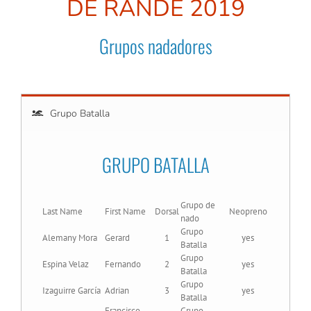
DE RANDE 2019
Grupos nadadores
Grupo Batalla
GRUPO BATALLA
Grupo de
Last Name
First Name
Dorsal
Neopreno
nado
Grupo
Alemany Mora
Gerard
1
yes
Batalla
Grupo
Espina Velaz
Fernando
2
yes
Batalla
Grupo
Izaguirre García
Adrian
3
yes
Batalla
Francisco
Grupo